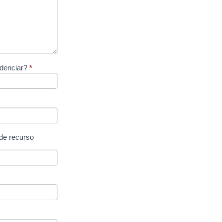
idenciar?
*
 de recurso