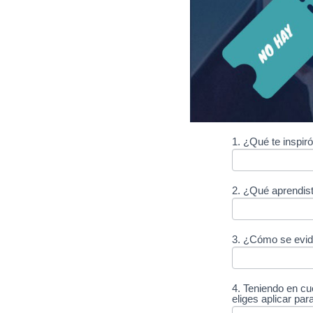
1. ¿Qué te inspir
Cine
foro
2. ¿Qué aprendist
3. ¿Cómo se evide
4. Teniendo en cu
eliges aplicar par