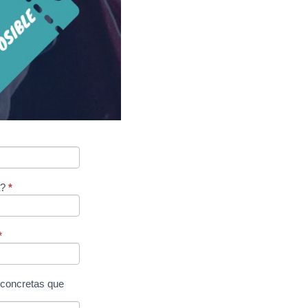
a?
*
*
s concretas que