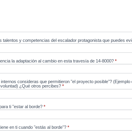
s talentos y competencias del escalador protagonista que puedes ev
encia la adaptación al cambio en esta travesía de 14-8000?
*
internos consideras que permitieron "el proyecto posible"? (Ejemplo
e voluntad) ¿Qué otros percibes?
*
para ti "estar al borde?
*
iene en ti cuando "estás al borde"?
*