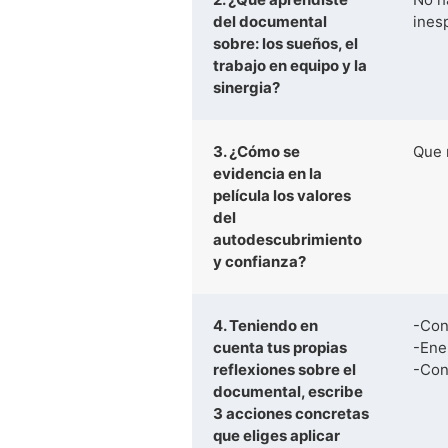
del documental
ines
sobre: los sueños, el
trabajo en equipo y la
sinergia?
3. ¿Cómo se
Que 
evidencia en la
película los valores
del
autodescubrimiento
y confianza?
4. Teniendo en
-Con
cuenta tus propias
-Ene
reflexiones sobre el
-Con
documental, escribe
3 acciones concretas
que eliges aplicar