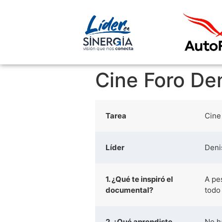
Cine Foro De
Tarea
Cine
Líder
Deni
1. ¿Qué te inspiró el
A pe
documental?
todo
2. ¿Qué aprendiste
No h