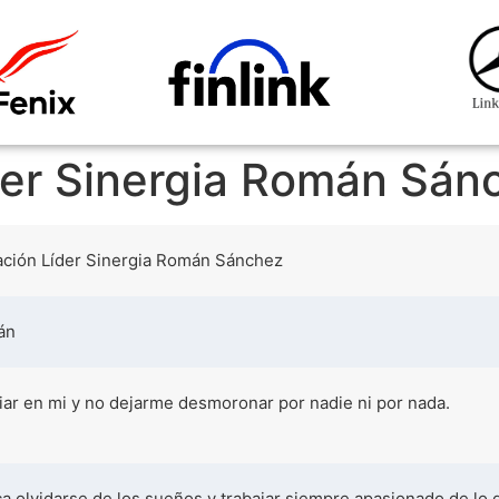
íder Sinergia Román Sán
tación Líder Sinergia Román Sánchez
án
iar en mi y no dejarme desmoronar por nadie ni por nada.
a olvidarse de los sueños y trabajar siempre apasionado de lo 