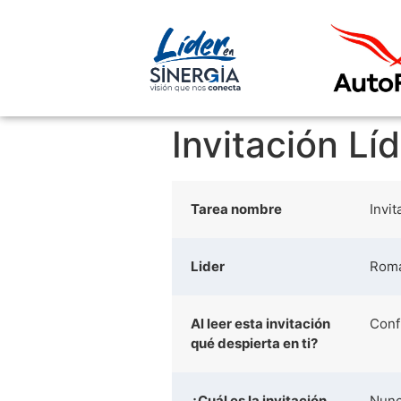
Invitación L
Tarea nombre
Invi
Lider
Rom
Al leer esta invitación
Conf
qué despierta en ti?
¿Cuál es la invitación
Nunc