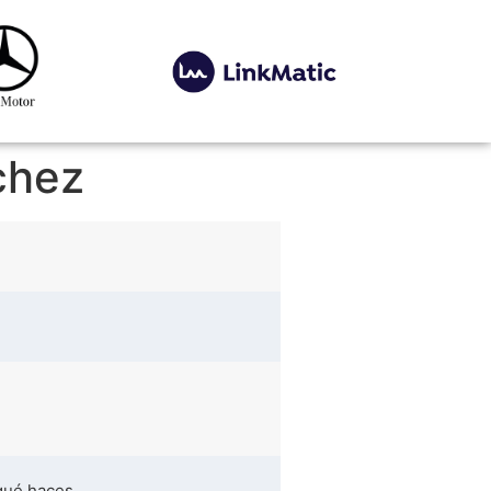
chez
qué haces.